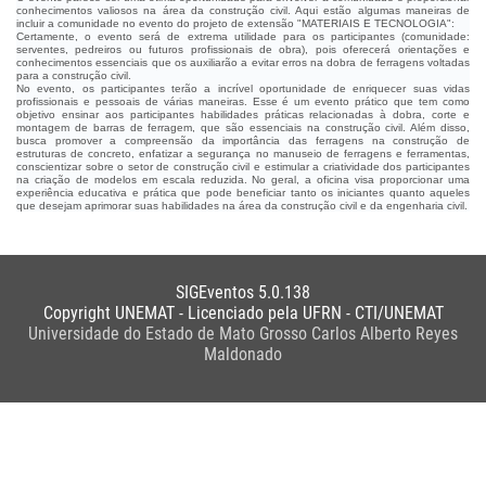
conhecimentos valiosos na área da construção civil. Aqui estão algumas maneiras de
incluir a comunidade no evento do projeto de extensão "MATERIAIS E TECNOLOGIA":
Certamente, o evento será de extrema utilidade para os participantes (comunidade:
serventes, pedreiros ou futuros profissionais de obra), pois oferecerá orientações e
conhecimentos essenciais que os auxiliarão a evitar erros na dobra de ferragens voltadas
para a construção civil.
No evento, os participantes terão a incrível oportunidade de enriquecer suas vidas
profissionais e pessoais de várias maneiras. Esse é um evento prático que tem como
objetivo ensinar aos participantes habilidades práticas relacionadas à dobra, corte e
montagem de barras de ferragem, que são essenciais na construção civil. Além disso,
busca promover a compreensão da importância das ferragens na construção de
estruturas de concreto, enfatizar a segurança no manuseio de ferragens e ferramentas,
conscientizar sobre o setor de construção civil e estimular a criatividade dos participantes
na criação de modelos em escala reduzida. No geral, a oficina visa proporcionar uma
experiência educativa e prática que pode beneficiar tanto os iniciantes quanto aqueles
que desejam aprimorar suas habilidades na área da construção civil e da engenharia civil.
SIGEventos 5.0.138
Copyright UNEMAT - Licenciado pela UFRN - CTI/UNEMAT
Universidade do Estado de Mato Grosso Carlos Alberto Reyes
Maldonado