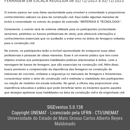
FERRAGEM EM ESCALA REDUZIDA de 02/12/2023 a 02/12/2023
O evento parece ser uma ótima oportunidade para envolver a comunidade e proporcionar
conhecimentos valiosos na área da construção civil. Aqui estão algumas maneiras de
incluir a comunidade no evento do projeto de extensão "MATERIAIS E TECNOLOGIA":
Certamente, o evento será de extrema utilidade para os participantes (comunidade:
serventes, pedreiros ou futuros profissionais de obra), pois oferecerá orientações e
conhecimentos essenciais que os auxiliarão a evitar erros na dobra de ferragens voltadas
para a construção civil.
No evento, os participantes terão a incrível oportunidade de enriquecer suas vidas
profissionais e pessoais de várias maneiras. Esse é um evento prático que tem como
objetivo ensinar aos participantes habilidades práticas relacionadas à dobra, corte e
montagem de barras de ferragem, que são essenciais na construção civil. Além disso,
busca promover a compreensão da importância das ferragens na construção de
estruturas de concreto, enfatizar a segurança no manuseio de ferragens e ferramentas,
conscientizar sobre o setor de construção civil e estimular a criatividade dos participantes
na criação de modelos em escala reduzida. No geral, a oficina visa proporcionar uma
experiência educativa e prática que pode beneficiar tanto os iniciantes quanto aqueles
que desejam aprimorar suas habilidades na área da construção civil e da engenharia civil.
SIGEventos 5.0.138
Copyright UNEMAT - Licenciado pela UFRN - CTI/UNEMAT
Universidade do Estado de Mato Grosso Carlos Alberto Reyes
Maldonado